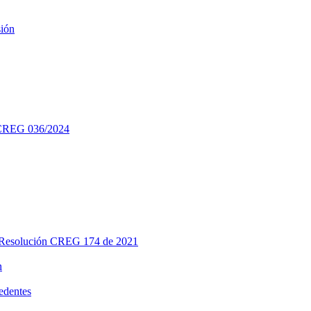
sión
 CREG 036/2024
- Resolución CREG 174 de 2021
n
edentes