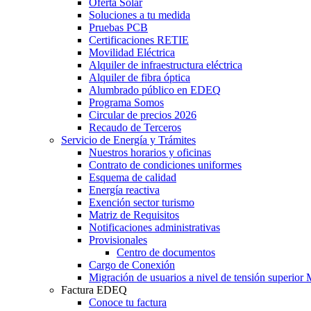
Oferta Solar
Soluciones a tu medida
Pruebas PCB
Certificaciones RETIE
Movilidad Eléctrica
Alquiler de infraestructura eléctrica
Alquiler de fibra óptica
Alumbrado público en EDEQ
Programa Somos
Circular de precios 2026
Recaudo de Terceros
Servicio de Energía y Trámites
Nuestros horarios y oficinas
Contrato de condiciones uniformes
Esquema de calidad
Energía reactiva
Exención sector turismo
Matriz de Requisitos
Notificaciones administrativas
Provisionales
Centro de documentos
Cargo de Conexión
Migración de usuarios a nivel de tensión superi
Factura EDEQ
Conoce tu factura