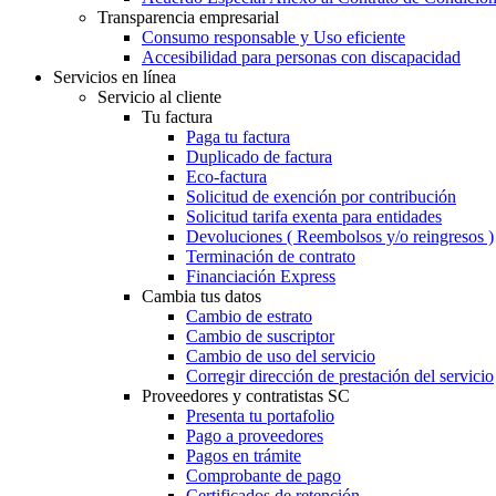
Transparencia empresarial
Consumo responsable y Uso eficiente
Accesibilidad para personas con discapacidad
Servicios en línea
Servicio al cliente
Tu factura
Paga tu factura
Duplicado de factura
Eco-factura
Solicitud de exención por contribución
Solicitud tarifa exenta para entidades
Devoluciones ( Reembolsos y/o reingresos )
Terminación de contrato
Financiación Express
Cambia tus datos
Cambio de estrato
Cambio de suscriptor
Cambio de uso del servicio
Corregir dirección de prestación del servicio
Proveedores y contratistas SC
Presenta tu portafolio
Pago a proveedores
Pagos en trámite
Comprobante de pago
Certificados de retención