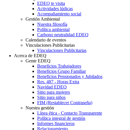
EDEQ te visita
Actividades lúdicas
Acompañamiento social
Gestión Ambiental
Nuestra filosofía
Política ambiental
Carbono neutralidad EDEQ
Calendario de eventos
Vinculaciones Publicitarias
Vinculaciones Publicitarias
Acerca de EDEQ
Gente EDEQ
Beneficios Trabajadores
Beneficios Grupo Familiar
Beneficios Pensionados y Jubilados
Res. 487 - Horas Extra
Navidad EDEQ
Sitio para mujeres
Sitio para niños
FIM (Restablecer Contraseña)
Nuestra gestión
Línea ética - Contacto Transparente
Política integral de gestión
Informes financieros
Relacionamiento