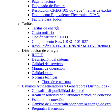
Paga tu factura
Duplicado de Factura
Resolución CREG 105-007-2024: reglas de exclu
Documento Equivalente Electrónico DIAN
Factura para Todos
Tarifas
Tarifas de energía
Costo unitario
Opción tarifaria EDEQ
Cumplimiento Res. CREG 101-027
Resolución CREG 101 028/2023-COT- Circular
Distribución de energía
RETIE
Descripción del sistema
Calidad del servicio
Manual de operación
Calidad extra
Normas técnicas
Tipos de estructura
Usuarios Autogeneradores y Generadores Distribuidos 
Consultar disponibilidad de la red
Realizar solicitud de viabilidad técnica de conexió
Estudio de conexión
Cambio de Comercializador para la entrega de exc
Preguntas frecuentes