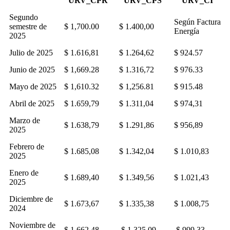
URV_CPR
URV_CPS
URV_CI
Segundo
Según Factura
semestre de
$ 1,700.00
$ 1.400,00
Energía
2025
Julio de 2025
$ 1.616,81
$ 1.264,62
$ 924.57
Junio de 2025
$ 1,669.28
$ 1.316,72
$ 976.33
Mayo de 2025
$ 1,610.32
$ 1,256.81
$ 915.48
Abril de 2025
$ 1.659,79
$ 1.311,04
$ 974,31
Marzo de
$ 1.638,79
$ 1.291,86
$ 956,89
2025
Febrero de
$ 1.685,08
$ 1.342,04
$ 1.010,83
2025
Enero de
$ 1.689,40
$ 1.349,56
$ 1.021,43
2025
Diciembre de
$ 1.673,67
$ 1.335,38
$ 1.008,75
2024
Noviembre de
$ 1.662,48
$ 1.325,09
$ 999,33