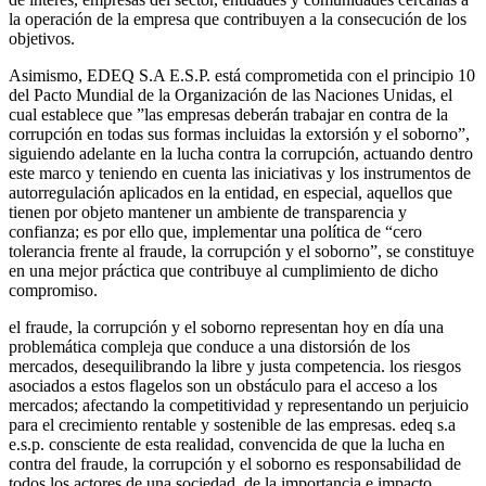
la operación de la empresa que contribuyen a la consecución de los
objetivos.
Asimismo, EDEQ S.A E.S.P. está comprometida con el principio 10
del Pacto Mundial de la Organización de las Naciones Unidas, el
cual establece que ”las empresas deberán trabajar en contra de la
corrupción en todas sus formas incluidas la extorsión y el soborno”,
siguiendo adelante en la lucha contra la corrupción, actuando dentro
este marco y teniendo en cuenta las iniciativas y los instrumentos de
autorregulación aplicados en la entidad, en especial, aquellos que
tienen por objeto mantener un ambiente de transparencia y
confianza; es por ello que, implementar una política de “cero
tolerancia frente al fraude, la corrupción y el soborno”, se constituye
en una mejor práctica que contribuye al cumplimiento de dicho
compromiso.
el fraude, la c
orrupción y el soborno representan hoy en día una
problemática compleja que conduce a una distorsión de los
mercados, desequilibrando la libre y justa competencia. los riesgos
asociados a estos flagelos son un obstáculo para el acceso a los
mercados; afectando la competitividad y representando un perjuicio
para el crecimiento rentable y sostenible de las empresas. edeq s.a
e.s.p. consciente de esta realidad, convencida de que la lucha en
contra del fraude, la corrupción y el soborno es responsabilidad de
todos los actores de una sociedad, de la importancia e impacto