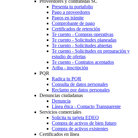
Proveedores y contratistas SC
Presenta tu portafolio
Pago a proveedores
Pagos en trámite
Comprobante de pago
Certificados de retención
Te cuento - Compras operativas
Te cuento - Solicitudes planeadas
Te cuento - Solicitudes abiertas
Te cuento - Solicitudes en preparación y
estudio de ofertas
Te cuento - Contratos aceptados
Ariba - inscripción
PQR
Radica tu PQR
Consulta de datos personales
Reclamo por datos personales
Denuncias ciudadanas
Denuncia
Línea ética - Contacto Transparente
Servicios comerciales
Solicita tu tarjeta EDEQ
Compra de activos de bien futuro
Compra de activos existentes
Certificados en línea