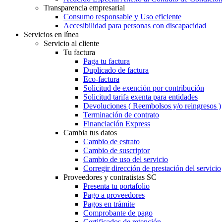
Transparencia empresarial
Consumo responsable y Uso eficiente
Accesibilidad para personas con discapacidad
Servicios en línea
Servicio al cliente
Tu factura
Paga tu factura
Duplicado de factura
Eco-factura
Solicitud de exención por contribución
Solicitud tarifa exenta para entidades
Devoluciones ( Reembolsos y/o reingresos )
Terminación de contrato
Financiación Express
Cambia tus datos
Cambio de estrato
Cambio de suscriptor
Cambio de uso del servicio
Corregir dirección de prestación del servicio
Proveedores y contratistas SC
Presenta tu portafolio
Pago a proveedores
Pagos en trámite
Comprobante de pago
Certificados de retención