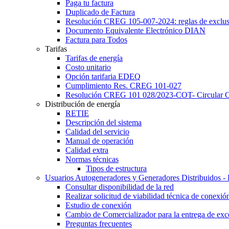
Paga tu factura
Duplicado de Factura
Resolución CREG 105-007-2024: reglas de exclu
Documento Equivalente Electrónico DIAN
Factura para Todos
Tarifas
Tarifas de energía
Costo unitario
Opción tarifaria EDEQ
Cumplimiento Res. CREG 101-027
Resolución CREG 101 028/2023-COT- Circular
Distribución de energía
RETIE
Descripción del sistema
Calidad del servicio
Manual de operación
Calidad extra
Normas técnicas
Tipos de estructura
Usuarios Autogeneradores y Generadores Distribuidos 
Consultar disponibilidad de la red
Realizar solicitud de viabilidad técnica de conexió
Estudio de conexión
Cambio de Comercializador para la entrega de exc
Preguntas frecuentes