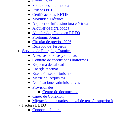
Oferta Solar
Soluciones a tu medida
Pruebas PCB
Certificaciones RETIE
Movilidad Eléctrica
Alquiler de infraestructura eléctrica
Alquiler de fibra óptica
Alumbrado público en EDEQ
Programa Somos
Circular de precios 2026
Recaudo de Terceros
Servicio de Energía y Trámites
Nuestros horarios y oficinas
Contrato de condiciones uniformes
Esquema de calidad
Energía reactiva
Exención sector turismo
Matriz de Requisitos
Notificaciones administrativas
Provisionales
Centro de documentos
Cargo de Conexión
Migración de usuarios a nivel de tensión superi
Factura EDEQ
Conoce tu factura