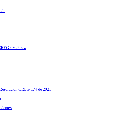
sión
 CREG 036/2024
- Resolución CREG 174 de 2021
n
edentes