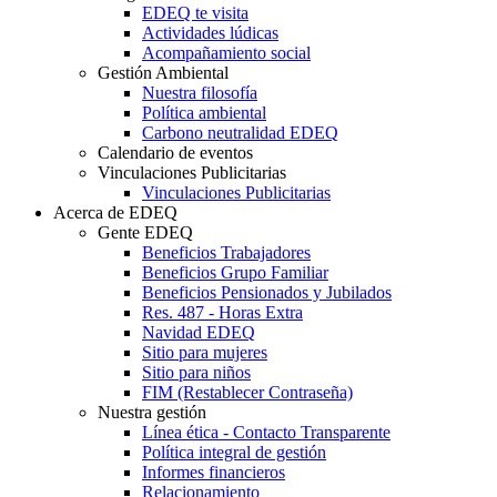
EDEQ te visita
Actividades lúdicas
Acompañamiento social
Gestión Ambiental
Nuestra filosofía
Política ambiental
Carbono neutralidad EDEQ
Calendario de eventos
Vinculaciones Publicitarias
Vinculaciones Publicitarias
Acerca de EDEQ
Gente EDEQ
Beneficios Trabajadores
Beneficios Grupo Familiar
Beneficios Pensionados y Jubilados
Res. 487 - Horas Extra
Navidad EDEQ
Sitio para mujeres
Sitio para niños
FIM (Restablecer Contraseña)
Nuestra gestión
Línea ética - Contacto Transparente
Política integral de gestión
Informes financieros
Relacionamiento